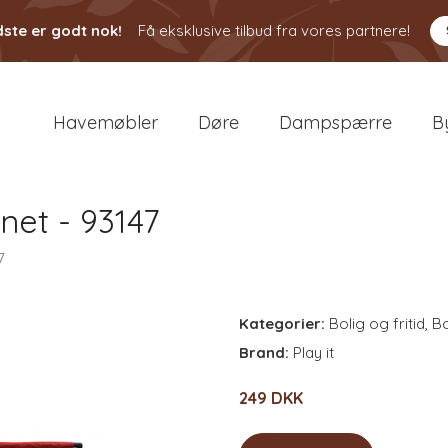
ste er godt nok!
Få eksklusive tilbud fra vores partnere!
Havemøbler
Døre
Dampspærre
B
 net - 93147
7
Kategorier:
Bolig og fritid
,
Bo
Brand:
Play it
249 DKK