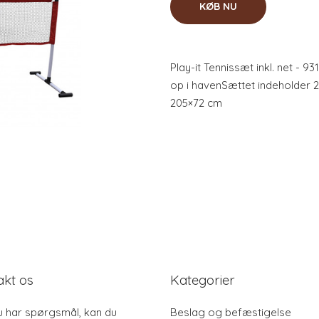
KØB NU
Play-it Tennissæt inkl. net - 9
op i havenSættet indeholder 2
205×72 cm
akt os
Kategorier
u har spørgsmål, kan du
Beslag og befæstigelse