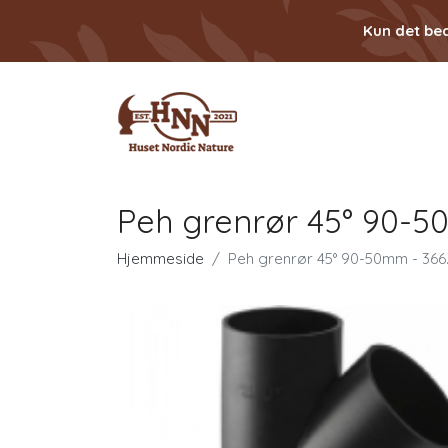
Kun det bed
Peh grenrør 45° 90-50
Hjemmeside
Peh grenrør 45° 90-50mm - 366.