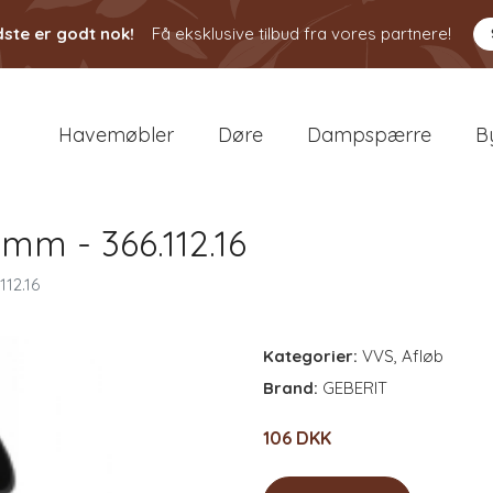
ste er godt nok!
Få eksklusive tilbud fra vores partnere!
Havemøbler
Døre
Dampspærre
B
mm - 366.112.16
112.16
Kategorier:
VVS
,
Afløb
Brand:
GEBERIT
106 DKK