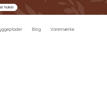
SE TILBUD
yggeplader
Blog
Varemærke