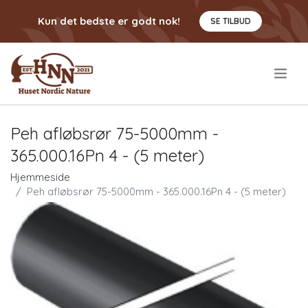
Kun det bedste er godt nok!
SE TILBUD
.
Peh afløbsrør 75-5000mm -
365.000.16Pn 4 - (5 meter)
Hjemmeside
Peh afløbsrør 75-5000mm - 365.000.16Pn 4 - (5 meter)