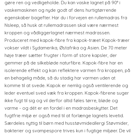
gøre ren og vedligeholde. Du kan vaske lagnet på 90° i
vaskemaskinen og nyde godt af dens hurtigtørrende
egenskaber bagefter. Har du i forvejen en rullemadras fra
Nsleep, så husk at rullemadrassen skal være nærmest
kroppen og vådliggerlagnet nærmest madrassen.
Produceret med kapok-fibre fra kapok-træet Kapok-træer
vokser vildt i Sydamerika, Østafrika og Asien. De 70 meter
høje træer sætter frugter i form af store kapsler, der
gemmer på de silkebløde naturfibre. Kapok-fibre har en
isolerende effekt og kan reflektere varmen fra kroppen, på
en behagelig måde, så du stadig har varmen uden at
komme til at svede. Kapok er nemlig også ventilerende og
leder eventuel sved væk fra kroppen. Kapok-fibrene suger
ikke fugt til sig og vil derfor altid føles tørre, bløde og
varme - og dét er en fordel i en madrasbeskytter. Det
fugtfrie miljø er også med til at forlænge lagnets levetid.
Særdeles nyttig til børn med husstøvmideallergi Støvmider,
bakterier og svampespore trives kun i fugtige miljøer. De vil