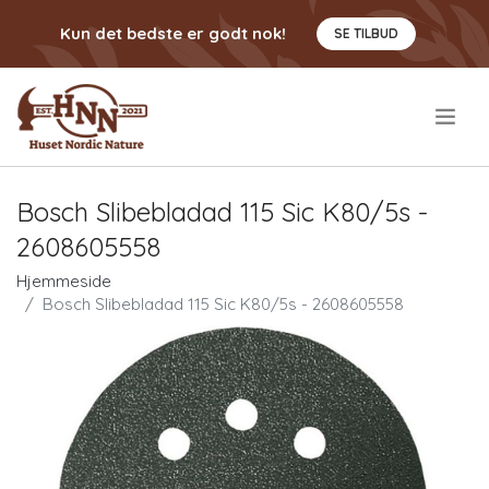
Kun det bedste er godt nok!
SE TILBUD
.
Bosch Slibebladad 115 Sic K80/5s -
2608605558
Hjemmeside
Bosch Slibebladad 115 Sic K80/5s - 2608605558