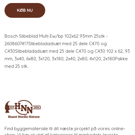
KØB NU
Bosch Slibeblad Multi Ew/bp 102x62 93mm 25stk -
2608607417Slibebladadsæt med 25 dele C470 og
C430Slibebladadsæt med 25 dele C470 og C430 102 x 62, 93
mm, 3x40, 6x80, 3x120, 3x180, 2x40, 2x80, 4x120, 2x180Pakke
med 25 stk.
Find byggemateriale til dit næste projekt på vores online-
shop. Vi har et utal af kategorier til markedets laveste