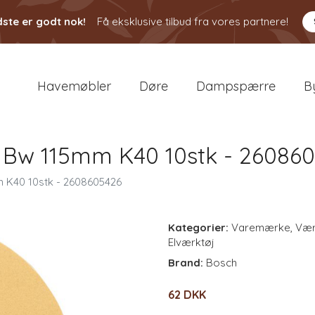
ste er godt nok!
Få eksklusive tilbud fra vores partnere!
Havemøbler
Døre
Dampspærre
B
r Bw 115mm K40 10stk - 26086
m K40 10stk - 2608605426
Kategorier:
Varemærke
,
Vær
Elværktøj
Brand:
Bosch
62 DKK