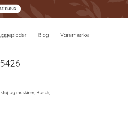
SE TILBUD
yggeplader
Blog
Varemærke
05426
ktøj og maskiner
,
Bosch
,