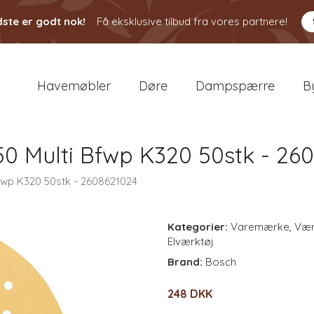
ste er godt nok!
Få eksklusive tilbud fra vores partnere!
Havemøbler
Døre
Dampspærre
B
50 Multi Bfwp K320 50stk - 26
Bfwp K320 50stk - 2608621024
Kategorier:
Varemærke
,
Vær
Elværktøj
Brand:
Bosch
248 DKK