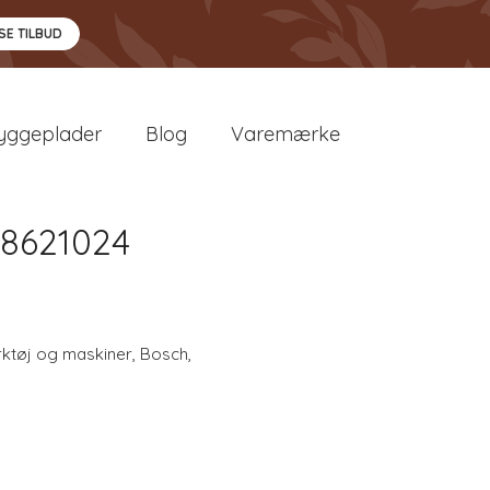
SE TILBUD
yggeplader
Blog
Varemærke
08621024
ktøj og maskiner
,
Bosch
,