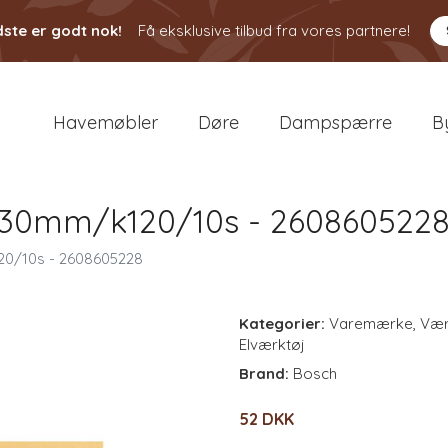
ste er godt nok!
Få eksklusive tilbud fra vores partnere!
Havemøbler
Døre
Dampspærre
B
230mm/k120/10s - 260860522
20/10s - 2608605228
Kategorier:
Varemærke
,
Vær
Elværktøj
Brand:
Bosch
52 DKK