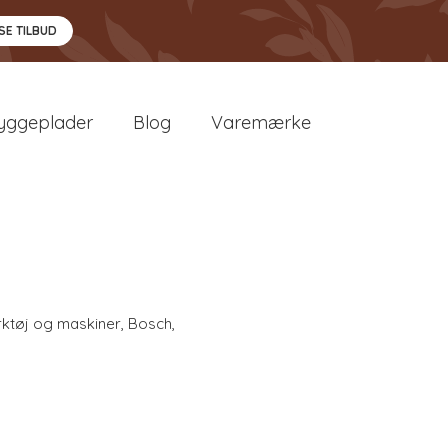
SE TILBUD
yggeplader
Blog
Varemærke
8
ktøj og maskiner
,
Bosch
,