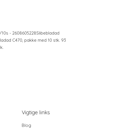
10s - 2608605228Slibebladad
bladad C470, pakke med 10 stk. 93
k.
Vigtige links
Blog