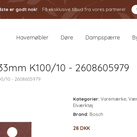
ste er godt nok!
Få eksklusive tilbud fra vores partnere!
Havemøbler
Døre
Dampspærre
B
133mm K100/10 - 2608605979
0/10 - 2608605979
Kategorier:
Varemærke
,
Vær
Elværktøj
Brand:
Bosch
28 DKK