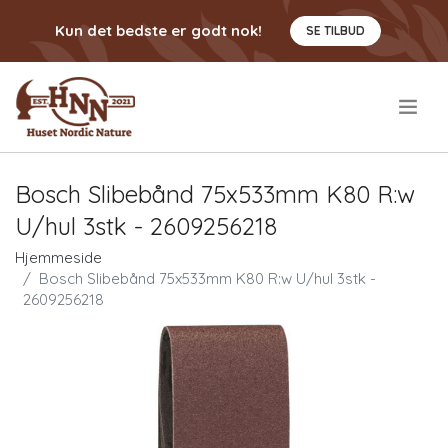
Kun det bedste er godt nok!
SE TILBUD
.
Bosch Slibebånd 75x533mm K80 R:w
U/hul 3stk - 2609256218
Hjemmeside
Bosch Slibebånd 75x533mm K80 R:w U/hul 3stk -
2609256218