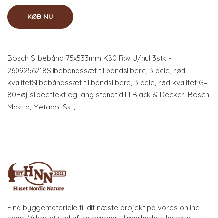
KØB NU
Bosch Slibebånd 75x533mm K80 R:w U/hul 3stk -
2609256218Slibebåndssæt til båndslibere, 3 dele, rød
kvalitetSlibebåndssæt til båndslibere, 3 dele, rød kvalitet G=
80Høj slibeeffekt og lang standtidTil Black & Decker, Bosch,
Makita, Metabo, Skil,…
Find byggemateriale til dit næste projekt på vores online-
shop. Vi har et utal af kategorier til markedets laveste