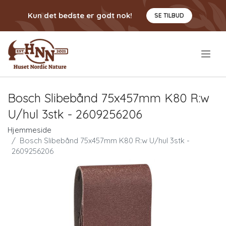
Kun det bedste er godt nok!
SE TILBUD
.
Bosch Slibebånd 75x457mm K80 R:w
U/hul 3stk - 2609256206
Hjemmeside
Bosch Slibebånd 75x457mm K80 R:w U/hul 3stk -
2609256206