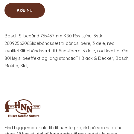
KØB NU
Bosch Slibebånd 75x457mm K80 R:w U/hul 3stk -
2609256206Slibebåndssæt til båndslibere, 3 dele, rød
kvalitetSlibebåndssæt til båndslibere, 3 dele, rød kvalitet G=
80Høj slibeeffekt og lang standtidTil Black & Decker, Bosch,
Makita, Skil,…
Find byggemateriale til dit næste projekt på vores online-
shop. Vi har et utal af kategorier til markedets laveste