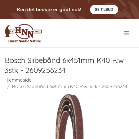
Kun det bedste er godt nok!
SE TILBUD
.
Bosch Slibebånd 6x451mm K40 R:w
3stk - 2609256234
Hjemmeside
Bosch Slibebånd 6x451mm K40 R:w 3stk - 2609256234