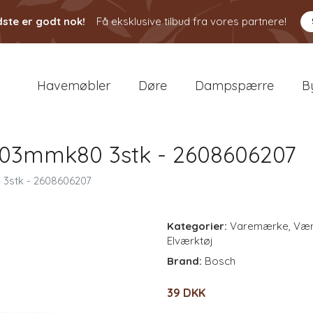
ste er godt nok!
Få eksklusive tilbud fra vores partnere!
Havemøbler
Døre
Dampspærre
B
303mmk80 3stk - 2608606207
3stk - 2608606207
Kategorier:
Varemærke
,
Vær
Elværktøj
Brand:
Bosch
39 DKK