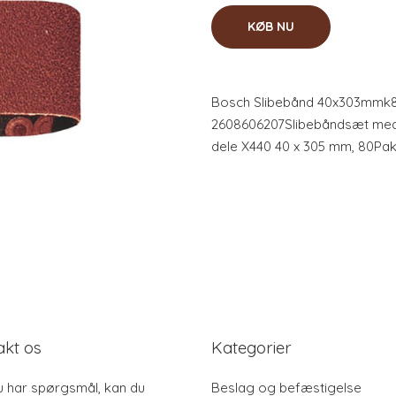
KØB NU
Bosch Slibebånd 40x303mmk8
2608606207Slibebåndsæt med
dele X440 40 x 305 mm, 80Pak
akt os
Kategorier
u har spørgsmål, kan du
Beslag og befæstigelse