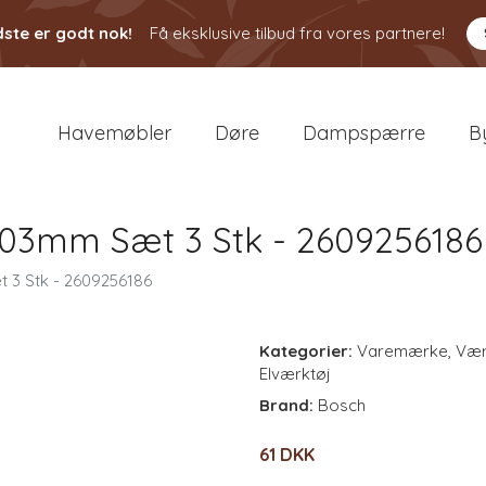
ste er godt nok!
Få eksklusive tilbud fra vores partnere!
Havemøbler
Døre
Dampspærre
B
03mm Sæt 3 Stk - 2609256186
 3 Stk - 2609256186
Kategorier:
Varemærke
,
Vær
Elværktøj
Brand:
Bosch
61 DKK