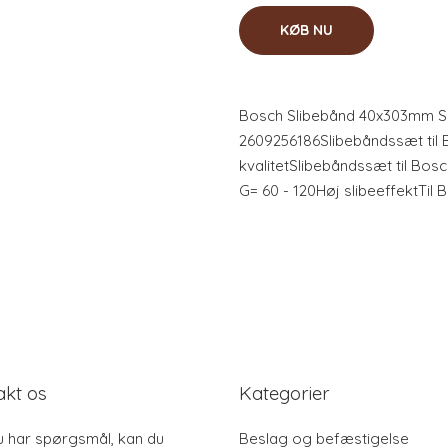
KØB NU
Bosch Slibebånd 40x303mm Sæ
2609256186Slibebåndssæt til B
kvalitetSlibebåndssæt til Bosch
G= 60 - 120Høj slibeeffektTil 
akt os
Kategorier
u har spørgsmål, kan du
Beslag og befæstigelse