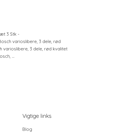
t 3 Stk -
osch varioslibere, 3 dele, rød
 varioslibere, 3 dele, rød kvalitet
Bosch, …
Vigtige links
Blog