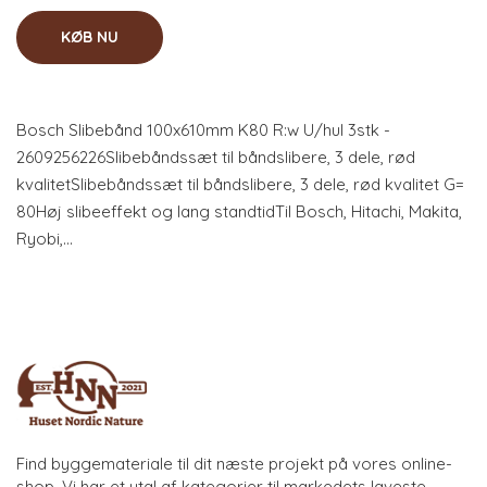
KØB NU
Bosch Slibebånd 100x610mm K80 R:w U/hul 3stk -
2609256226Slibebåndssæt til båndslibere, 3 dele, rød
kvalitetSlibebåndssæt til båndslibere, 3 dele, rød kvalitet G=
80Høj slibeeffekt og lang standtidTil Bosch, Hitachi, Makita,
Ryobi,…
Find byggemateriale til dit næste projekt på vores online-
shop. Vi har et utal af kategorier til markedets laveste