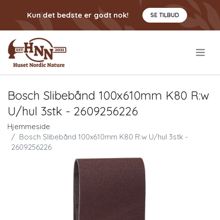
Kun det bedste er godt nok!
SE TILBUD
.
Bosch Slibebånd 100x610mm K80 R:w
U/hul 3stk - 2609256226
Hjemmeside
Bosch Slibebånd 100x610mm K80 R:w U/hul 3stk -
2609256226