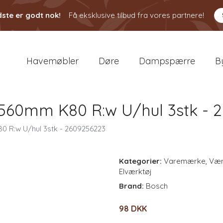
ste er godt nok!
Få eksklusive tilbud fra vores partnere!
Havemøbler
Døre
Dampspærre
B
560mm K80 R:w U/hul 3stk - 
 R:w U/hul 3stk - 2609256223
Kategorier:
Varemærke
,
Vær
Elværktøj
Brand:
Bosch
98 DKK