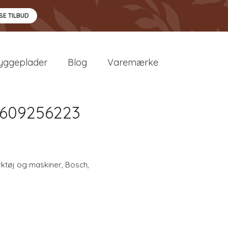
SE TILBUD
yggeplader
Blog
Varemærke
2609256223
ktøj og maskiner
,
Bosch
,