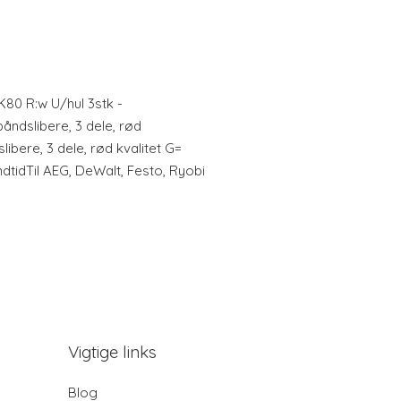
80 R:w U/hul 3stk -
åndslibere, 3 dele, rød
libere, 3 dele, rød kvalitet G=
dtidTil AEG, DeWalt, Festo, Ryobi
Vigtige links
Blog