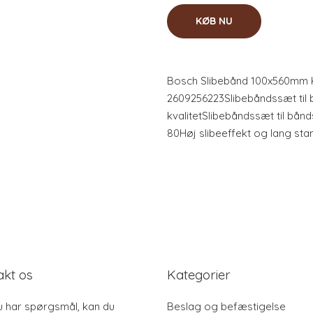
KØB NU
Bosch Slibebånd 100x560mm K
2609256223Slibebåndssæt til b
kvalitetSlibebåndssæt til bånds
80Høj slibeeffekt og lang stan
akt os
Kategorier
u har spørgsmål, kan du
Beslag og befæstigelse