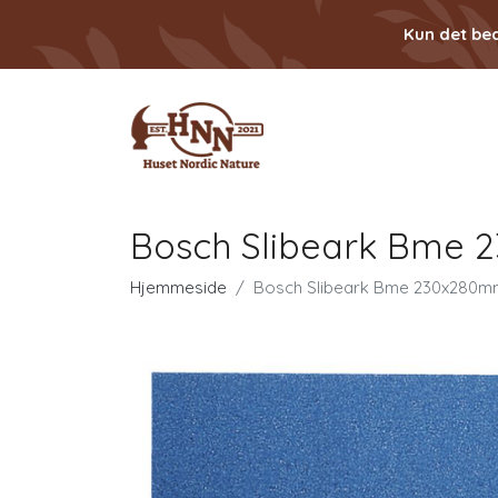
Kun det bed
Bosch Slibeark Bme 
Hjemmeside
Bosch Slibeark Bme 230x280mm