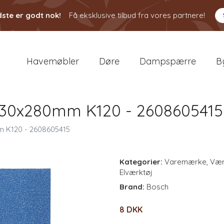
ste er godt nok!
Få eksklusive tilbud fra vores partnere!
Havemøbler
Døre
Dampspærre
B
230x280mm K120 - 2608605415
 K120 - 2608605415
Kategorier:
Varemærke
,
Vær
Elværktøj
Brand:
Bosch
8 DKK