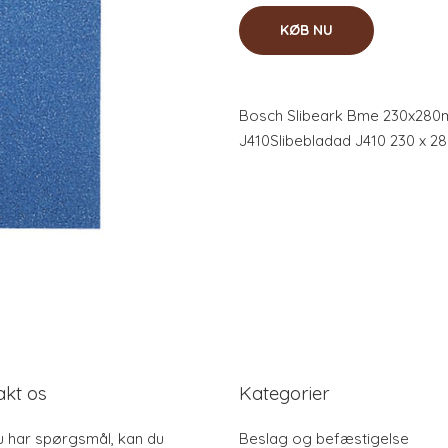
KØB NU
Bosch Slibeark Bme 230x280m
J410Slibebladad J410 230 x 2
akt os
Kategorier
u har spørgsmål, kan du
Beslag og befæstigelse