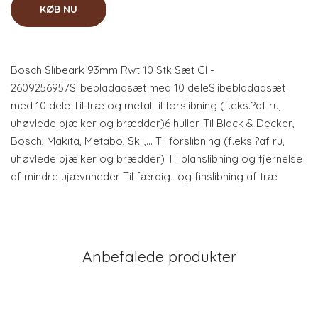
KØB NU
Bosch Slibeark 93mm Rwt 10 Stk Sæt Gl -
2609256957Slibebladadsæt med 10 deleSlibebladadsæt
med 10 dele Til træ og metalTil forslibning (f.eks.?af ru,
uhøvlede bjælker og brædder)6 huller. Til Black & Decker,
Bosch, Makita, Metabo, Skil,… Til forslibning (f.eks.?af ru,
uhøvlede bjælker og brædder) Til planslibning og fjernelse
af mindre ujævnheder Til færdig- og finslibning af træ
Anbefalede produkter