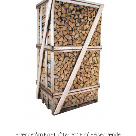
Brændetårn Eg - Lufttørret 1,8 m³ Pejsebrænde