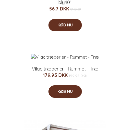
bly401
56.7 DKK
81 DKK
KØB NU
Vilac træperler - Rummet - Træ
179.95 DKK
199.95 DKK
KØB NU