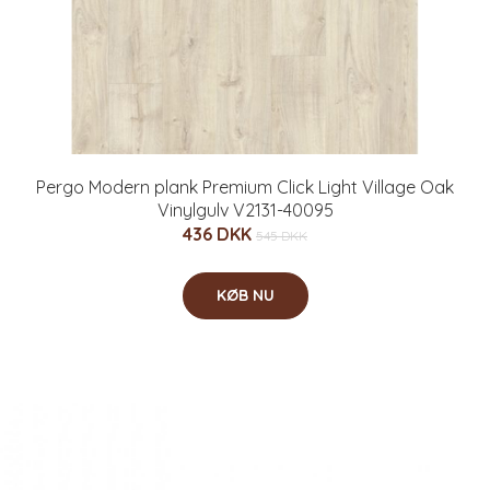
Pergo Modern plank Premium Click Light Village Oak
Vinylgulv V2131-40095
436 DKK
545 DKK
KØB NU