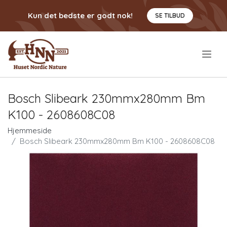
Kun det bedste er godt nok!
SE TILBUD
.
Bosch Slibeark 230mmx280mm Bm
K100 - 2608608C08
Hjemmeside
Bosch Slibeark 230mmx280mm Bm K100 - 2608608C08