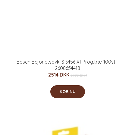
Bosch Bajonetsavkl S 3456 Xf Prog.træ 100st -
2608654418
2514 DKK
2793 DKK
KØB NU