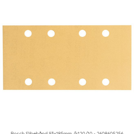
Bosch Slibebånd 93x185mm /k120/10 - 2608605256