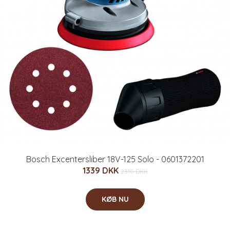
Bosch Excentersliber 18V-125 Solo - 0601372201
1339 DKK
2310 DKK
KØB NU