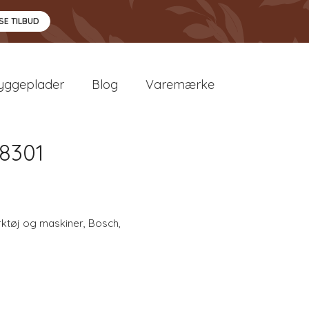
SE TILBUD
yggeplader
Blog
Varemærke
J8301
ktøj og maskiner
,
Bosch
,