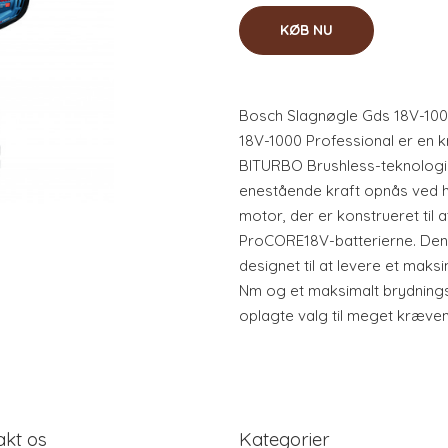
KØB NU
Bosch Slagnøgle Gds 18V-100
18V-1000 Professional er en k
BITURBO Brushless-teknologi.
enestående kraft opnås ved h
motor, der er konstrueret ti
ProCORE18V-batterierne. Den
designet til at levere et mak
Nm og et maksimalt brydnings
oplagte valg til meget kræve
akt os
Kategorier