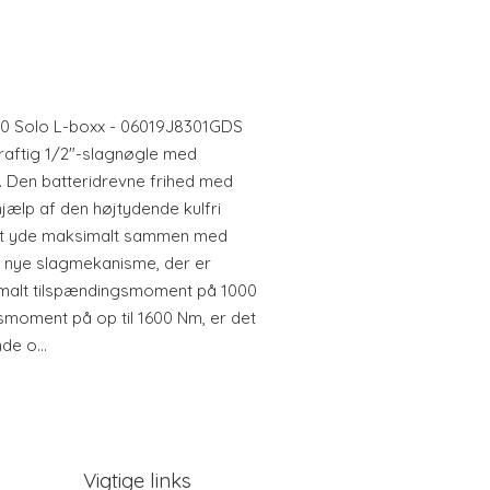
0 Solo L-boxx - 06019J8301GDS
raftig 1/2"-slagnøgle med
 Den batteridrevne frihed med
jælp af den højtydende kulfri
l at yde maksimalt sammen med
 nye slagmekanisme, der er
simalt tilspændingsmoment på 1000
moment på op til 1600 Nm, er det
nde o…
Vigtige links