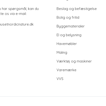
u har spørgsmål, kan du
Beslag og befæstigelse
te os via e-mail:
Bolig og fritid
usetnordicnature.dk
Byggematerialer
El og belysning
Havemøbler
Maling
Værktøj og maskiner
Varemærke
VVS
© 2026 Huset Nordic Nature