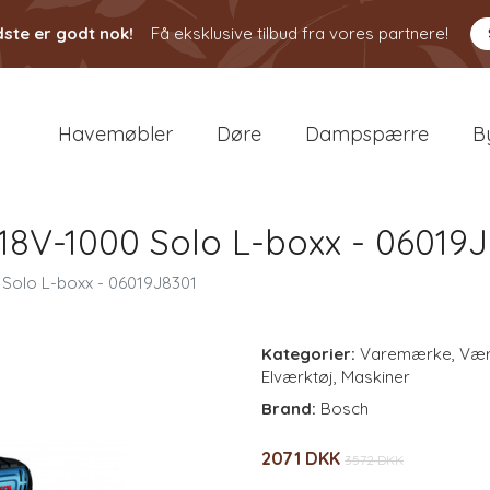
ste er godt nok!
Få eksklusive tilbud fra vores partnere!
Havemøbler
Døre
Dampspærre
B
18V-1000 Solo L-boxx - 06019
Solo L-boxx - 06019J8301
Kategorier:
Varemærke
,
Vær
Elværktøj
,
Maskiner
Brand:
Bosch
2071 DKK
3572 DKK