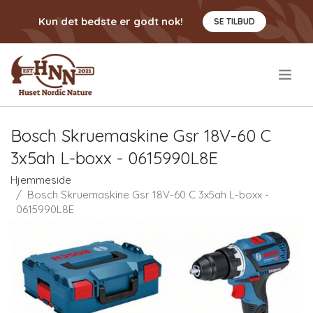
Kun det bedste er godt nok!
SE TILBUD
.
Bosch Skruemaskine Gsr 18V-60 C
3x5ah L-boxx - 0615990L8E
Hjemmeside
Bosch Skruemaskine Gsr 18V-60 C 3x5ah L-boxx -
0615990L8E