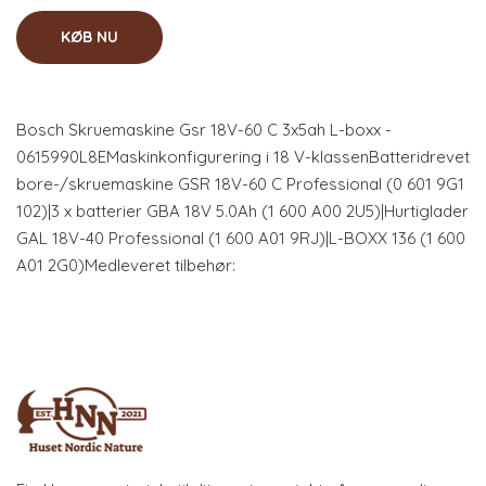
KØB NU
Bosch Skruemaskine Gsr 18V-60 C 3x5ah L-boxx -
0615990L8EMaskinkonfigurering i 18 V-klassenBatteridrevet
bore-/skruemaskine GSR 18V-60 C Professional (0 601 9G1
102)|3 x batterier GBA 18V 5.0Ah (1 600 A00 2U5)|Hurtiglader
GAL 18V-40 Professional (1 600 A01 9RJ)|L-BOXX 136 (1 600
A01 2G0)Medleveret tilbehør: