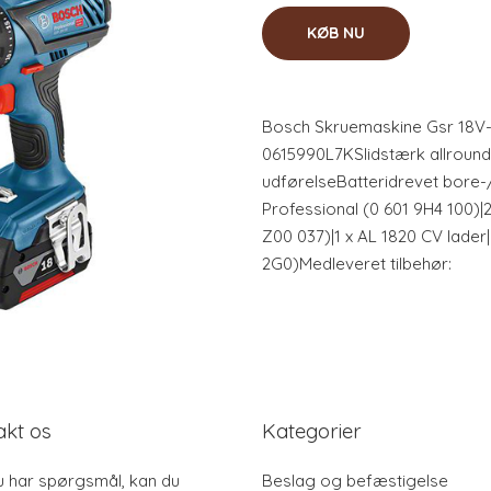
KØB NU
Bosch Skruemaskine Gsr 18V-
0615990L7KSlidstærk allroun
udførelseBatteridrevet bore
Professional (0 601 9H4 100)|2
Z00 037)|1 x AL 1820 CV lader
2G0)Medleveret tilbehør:
akt os
Kategorier
u har spørgsmål, kan du
Beslag og befæstigelse