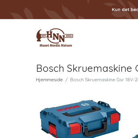
Kun det bed
Bosch Skruemaskine G
Hjemmeside
Bosch Skruemaskine Gsr 18V-2