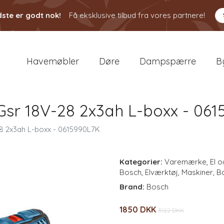
ste er godt nok!
Få eksklusive tilbud fra vores partnere!
Havemøbler
Døre
Dampspærre
B
sr 18V-28 2x3ah L-boxx - 06
8 2x3ah L-boxx - 0615990L7K
Kategorier:
Varemærke
,
El o
Bosch
,
Elværktøj
,
Maskiner
,
Ba
Brand:
Bosch
1850 DKK
3122 DKK