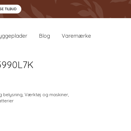
SE TILBUD
yggeplader
Blog
Varemærke
15990L7K
g belysning
,
Værktøj og maskiner
,
tterier