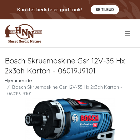
Kun det bedste er godt nok!
SE TILBUD
.
Bosch Skruemaskine Gsr 12V-35 Hx
2x3ah Karton - 06019J9101
Hjemmeside
Bosch Skruemaskine Gsr 12V-35 Hx 2x3ah Karton -
06019J9101