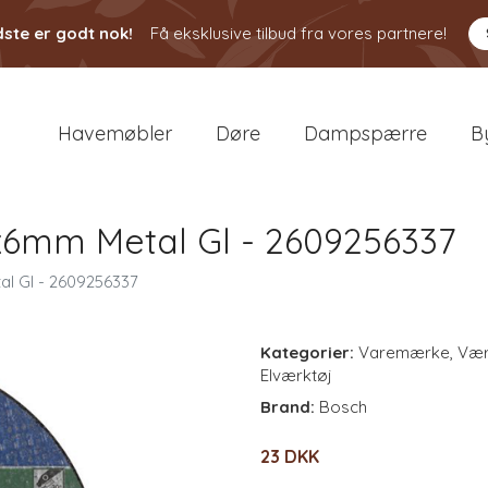
ste er godt nok!
Få eksklusive tilbud fra vores partnere!
Havemøbler
Døre
Dampspærre
B
x6mm Metal Gl - 2609256337
l Gl - 2609256337
Kategorier:
Varemærke
,
Vær
Elværktøj
Brand:
Bosch
23 DKK