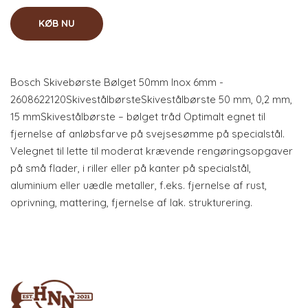
KØB NU
Bosch Skivebørste Bølget 50mm Inox 6mm -
2608622120SkivestålbørsteSkivestålbørste 50 mm, 0,2 mm,
15 mmSkivestålbørste – bølget tråd Optimalt egnet til
fjernelse af anløbsfarve på svejsesømme på specialstål.
Velegnet til lette til moderat krævende rengøringsopgaver
på små flader, i riller eller på kanter på specialstål,
aluminium eller uædle metaller, f.eks. fjernelse af rust,
oprivning, mattering, fjernelse af lak. strukturering.