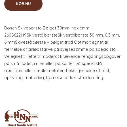
KØB NU
Bosch Skivebørste Bølget 30mm Inox 6mm -
2608622119SkivestålbørsteSkivestålbørste 30 mm, 0,3 mm,
6 mmSkivestålbørste – bølget tråd Optimalt egnet til
fjernelse af anløbsfarve på svejsesømme på specialstål.
Velegnet til lette til moderat krævende rengøringsopgaver
på små flader, i riller eller på kanter på specialstål,
aluminium eller uædle metaller, f.eks. fjernelse af rust,
oprivning, mattering, fjernelse af lak. strukturering.