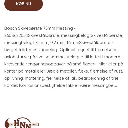
KØB NU
Bosch Skivebørste 75mm Messing -
2608622054Skivestålbørste, messingbelagtSkivestålbørste,
messingbelagt 75 mm, 0,2 mm, 16 mmSkivestålbørste –
bølget tråd, messingbelagt Optimalt egnet til fjernelse af
anløbsfarve på svejsesømme. Velegnet til lette til moderat
krævende rengøringsopgaver på små flader, i riller eller på
kanter på metal eller uædle metaller, f.eks. fjernelse af rust,
oprivning, mattering, fjernelse af lak, bearbejdning af træ.
Fordel: Korrosionsbeskyttelse takket være messingbel…