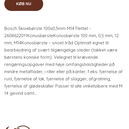
KØB NU
Bosch Skivebørste 100x0,5mm M14 Flettet -
2608622011KonusbørsteKonusbørste 100 mm, 0,5 mm, 12
mm, M14Konusbørste – snoet tråd Optimalt egnet til
bearbejdning af svært tilgængelige steder (takket være
børstens koniske form). Velegnet til krævende
rengøringsopgaver med høje omfangshastigheder på
mindre metalflader, i riller eller på kanter, f.eks. fjernelse af
rust, fjernelse af lak, fjernelse af slagger, afgratning,
fjernelse af glødeskaller. Passer til alle vinkelslibere med M
14 gevind samt…