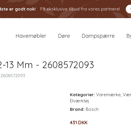
ste er godt nok!
Få eksklusive tilbud fra vores partnere!
Havemøbler
Døre
Dampspærre
B
 2-13 Mm - 2608572093
- 2608572093
Kategorier:
Varemærke
,
Vær
Elværktøj
Brand:
Bosch
431 DKK