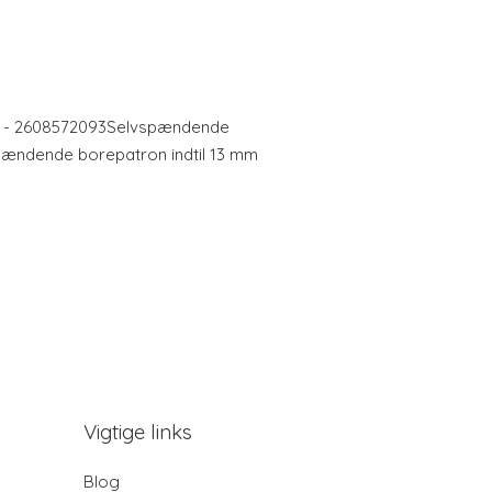
m - 2608572093Selvspændende
pændende borepatron indtil 13 mm
Vigtige links
Blog