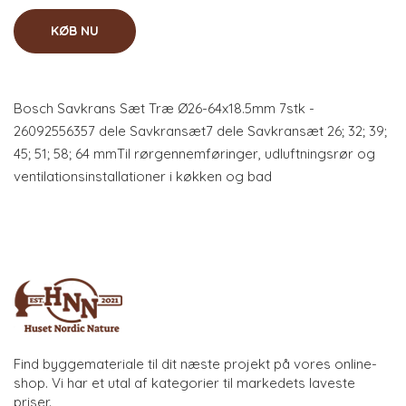
KØB NU
Bosch Savkrans Sæt Træ Ø26-64x18.5mm 7stk -
26092556357 dele Savkransæt7 dele Savkransæt 26; 32; 39;
45; 51; 58; 64 mmTil rørgennemføringer, udluftningsrør og
ventilationsinstallationer i køkken og bad
Find byggemateriale til dit næste projekt på vores online-
shop. Vi har et utal af kategorier til markedets laveste
priser.