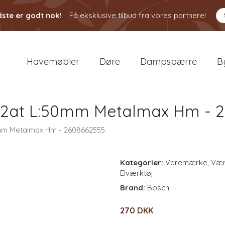
ste er godt nok!
Få eksklusive tilbud fra vores partnere!
Havemøbler
Døre
Dampspærre
B
z32at L:50mm Metalmax Hm - 
0mm Metalmax Hm - 2608662555
Kategorier:
Varemærke
,
Vær
Elværktøj
Brand:
Bosch
270 DKK