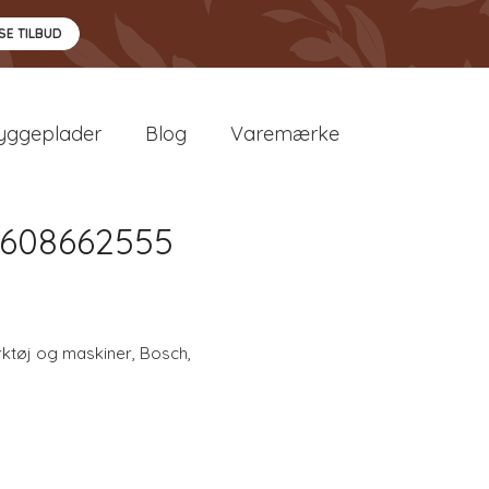
SE TILBUD
yggeplader
Blog
Varemærke
2608662555
ktøj og maskiner
,
Bosch
,