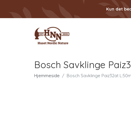
Kun det bed
Bosch Savklinge Pai
Hjemmeside
Bosch Savklinge Paiz32at L:5