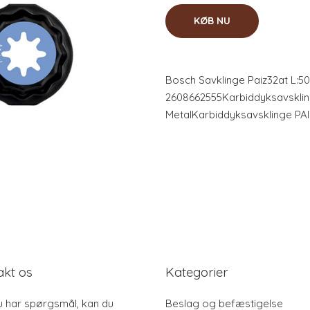
KØB NU
Bosch Savklinge Paiz32at L:
2608662555Karbiddyksavsklin
MetalKarbiddyksavsklinge PAI
akt os
Kategorier
u har spørgsmål, kan du
Beslag og befæstigelse