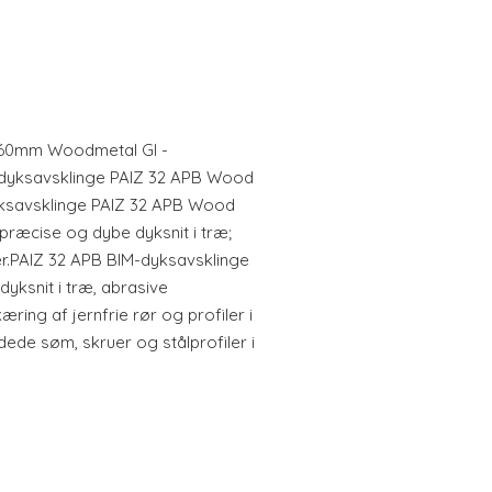
:60mm Woodmetal Gl -
dyksavsklinge PAIZ 32 APB Wood
yksavsklinge PAIZ 32 APB Wood
præcise og dybe dyksnit i træ;
r.PAIZ 32 APB BIM-dyksavsklinge
ksnit i træ, abrasive
æring af jernfrie rør og profiler i
ede søm, skruer og stålprofiler i