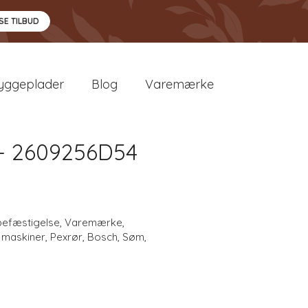
SE TILBUD
yggeplader
Blog
Varemærke
- 2609256D54
befæstigelse
,
Varemærke
,
 maskiner
,
Pexrør
,
Bosch
,
Søm
,