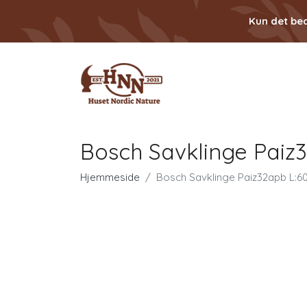
Kun det bed
Bosch Savklinge Pai
Hjemmeside
Bosch Savklinge Paiz32apb L: