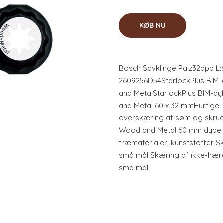
KØB NU
Bosch Savklinge Paiz32apb L
2609256D54StarlockPlus BIM-
and MetalStarlockPlus BIM-d
and Metal 60 x 32 mmHurtige, 
overskæring af søm og skrue
Wood and Metal 60 mm dybe dy
træmaterialer, kunststoffer Sk
små mål Skæring af ikke-hærd
små mål