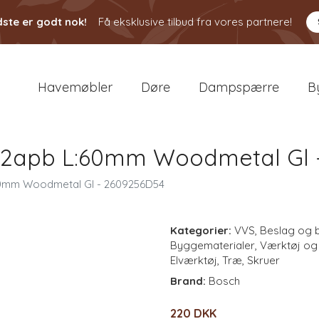
ste er godt nok!
Få eksklusive tilbud fra vores partnere!
Havemøbler
Døre
Dampspærre
B
z32apb L:60mm Woodmetal Gl 
60mm Woodmetal Gl - 2609256D54
Kategorier:
VVS
,
Beslag og 
Byggematerialer
,
Værktøj og
Elværktøj
,
Træ
,
Skruer
Brand:
Bosch
220 DKK