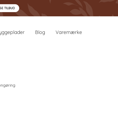
SE TILBUD
yggeplader
Blog
Varemærke
engøring