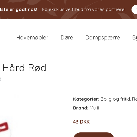
ste er godt nok!
Få eksklusive tilbud fra vores partnere!
Havemøbler
Døre
Dampspærre
B
m Hård Rød
d
Kategorier:
Bolig og fritid
,
R
Brand:
Multi
43 DKK